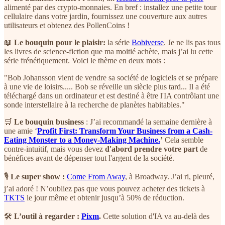
alimenté par des crypto-monnaies. En bref : installez une petite tour
cellulaire dans votre jardin, fournissez une couverture aux autres
utilisateurs et obtenez des PollenCoins !
📖
Le bouquin pour le plaisir:
la série
Bobiverse
. Je ne lis pas tous
les livres de science-fiction que ma moitié achète, mais j’ai lu cette
série frénétiquement. Voici le thème en deux mots :
"Bob Johansson vient de vendre sa société de logiciels et se prépare
à une vie de loisirs..... Bob se réveille un siècle plus tard... Il a été
téléchargé dans un ordinateur et est destiné à être l'IA contrôlant une
sonde interstellaire à la recherche de planètes habitables."
🛒
Le bouquin business
: J’ai recommandé la semaine dernière à
une amie ‘
Profit First: Transform Your Business from a Cash-
Eating Monster to a Money-Making Machine.
’
Cela semble
contre-intuitif, mais vous devez
d'abord prendre votre part
de
bénéfices avant de dépenser tout l'argent de la société.
🎙
Le super show :
Come From Away
, à Broadway. J’ai ri, pleuré,
j’ai adoré ! N’oubliez pas que vous pouvez acheter des tickets à
TKTS
le jour même et obtenir jusqu’à 50% de réduction.
🛠
L’outil à regarder :
Pixm
.
Cette solution d'IA va au-delà des