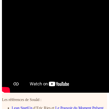
Les références de Souâd :
Lean StartUp
d’Eric Ries et
Le Pouvoir du Moment Présent