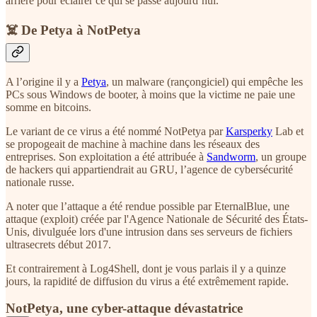
arrière pour éclairer ce qui se passe aujourd’hui.
☠️ De Petya à NotPetya
A l’origine il y a
Petya
, un malware (rançongiciel) qui empêche les
PCs sous Windows de booter, à moins que la victime ne paie une
somme en bitcoins.
Le variant de ce virus a été nommé NotPetya par
Karsperky
Lab et
se propogeait de machine à machine dans les réseaux des
entreprises. Son exploitation a été attribuée à
Sandworm
, un groupe
de hackers qui appartiendrait au GRU, l’agence de cybersécurité
nationale russe.
A noter que l’attaque a été rendue possible par EternalBlue, une
attaque (exploit) créée par l'Agence Nationale de Sécurité des États-
Unis, divulguée lors d'une intrusion dans ses serveurs de fichiers
ultrasecrets début 2017.
Et contrairement à Log4Shell, dont je vous parlais il y a quinze
jours, la rapidité de diffusion du virus a été extrêmement rapide.
NotPetya, une cyber-attaque dévastatrice