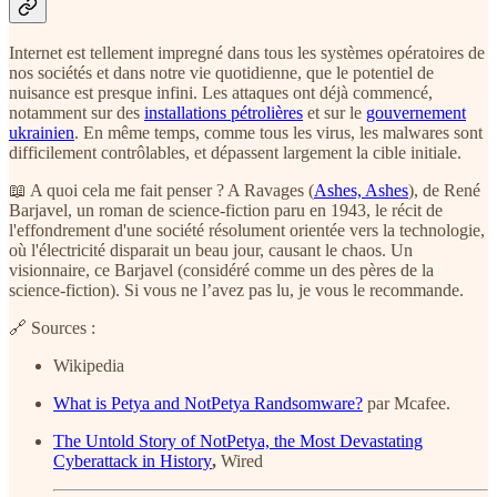
Internet est tellement impregné dans tous les systèmes opératoires de
nos sociétés et dans notre vie quotidienne, que le potentiel de
nuisance est presque infini. Les attaques ont déjà commencé,
notamment sur des
installations pétrolières
et sur le
gouvernement
ukrainien
. En même temps, comme tous les virus, les malwares sont
difficilement contrôlables, et dépassent largement la cible initiale.
📖 A quoi cela me fait penser ? A Ravages (
Ashes, Ashes
), de René
Barjavel, un roman de science-fiction paru en 1943, le récit de
l'effondrement d'une société résolument orientée vers la technologie,
où l'électricité disparait un beau jour, causant le chaos. Un
visionnaire, ce Barjavel (considéré comme un des pères de la
science-fiction). Si vous ne l’avez pas lu, je vous le recommande.
🔗 Sources :
Wikipedia
What is Petya and NotPetya Randsomware?
par Mcafee.
The Untold Story of NotPetya, the Most Devastating
Cyberattack in History
,
Wired