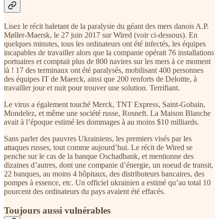
Lisez le récit haletant de la paralysie du géant des mers danois A.P.
Møller-Maersk, le 27 juin 2017 sur Wired (voir ci-dessous). En
quelques minutes, tous les ordinateurs ont été infectés, les équipes
incapables de travailler alors que la companie opérait 76 installations
portuaires et comptait plus de 800 navires sur les mers à ce moment
là ! 17 des terminaux ont été paralysés, mobilisant 400 personnes
des équipes IT de Maerck, ainsi que 200 renforts de Deloitte, à
travailler jour et nuit pour trouver une solution. Terrifiant.
Le virus a également touché Merck, TNT Express, Saint-Gobain,
Mondelez, et même une société russe, Rosneft. La Maison Blanche
avait à l’époque estimé les dommages à au moins $10 milliards.
Sans parler des pauvres Ukrainiens, les premiers visés par les
attaques russes, tout comme aujourd’hui. Le récit de Wired se
penche sur le cas de la banque Oschadbank, et mentionne des
dizaines d’autres, dont une companie d’énergie, un noeud de transit,
22 banques, au moins 4 hôpitaux, des distributeurs bancaires, des
pompes à essence, etc. Un officiel ukrainien a estimé qu’au total 10
pourcent des ordinateurs du pays avaient été effacés.
Toujours aussi vulnérables